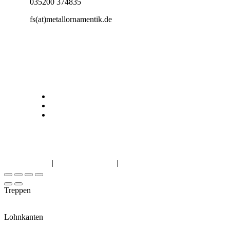
035200 374835
fs(at)metallornamentik.de
Leistungen
Metallornamentik
Metallbau
Online-Shop
IMPRESSUM
|
DATENSCHUTZ
|
AGB
Treppen
Lohnkanten